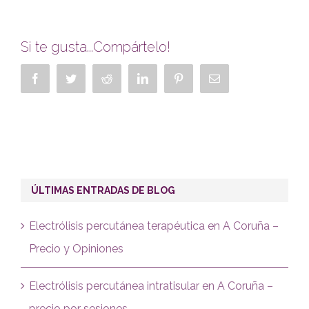
Si te gusta...Compártelo!
Facebook
Twitter
Reddit
LinkedIn
Pinterest
Correo
electrónico
ÚLTIMAS ENTRADAS DE BLOG
Electrólisis percutánea terapéutica en A Coruña –
Precio y Opiniones
Electrólisis percutánea intratisular en A Coruña –
precio por sesiones