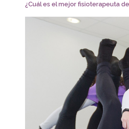
¿Cuál es el mejor fisioterapeuta d
Ver
imagen
más
grande