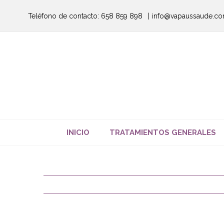
Saltar
Teléfono de contacto: 658 859 898
|
info@vapaussaude.c
al
contenido
INICIO
TRATAMIENTOS GENERALES