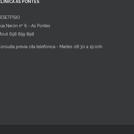
CLÍNICA AS PONTES
ESETFISIO
úa Narón nº 6 - As Pontes
óvil 658 859 898
onsulta previa cita telefónica - Martes 08:30 a 19:00h