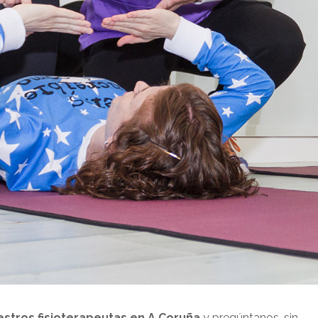
stros fisioterapeutas en A Coruña
y pregúntanos, sin