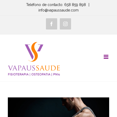
Saltar
Teléfono de contacto: 658 859 898
|
info@vapaussaude.com
al
contenido
Facebook
Instagram
View
Larger