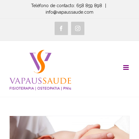
Saltar
Teléfono de contacto: 658 859 898
|
info@vapaussaude.com
al
contenido
Facebook
Instagram