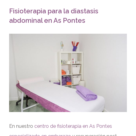
Fisioterapia para la diastasis
abdominal en As Pontes
Ver
imagen
más
grande
En nuestro
centro de fisioterapia en As Pontes