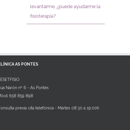
levantarme, ¿puede ayudarme la
fisioterapia?
CLÍNICA AS PONTES
ESETFISIO
úa Narón nº 6 - As Pontes
óvil 658 859 898
onsulta previa cita telefónica - Martes 08:30 a 19:00h