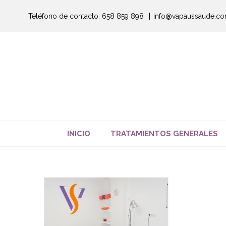
Saltar
Teléfono de contacto: 658 859 898
|
info@vapaussaude.c
al
contenido
INICIO
TRATAMIENTOS GENERALES