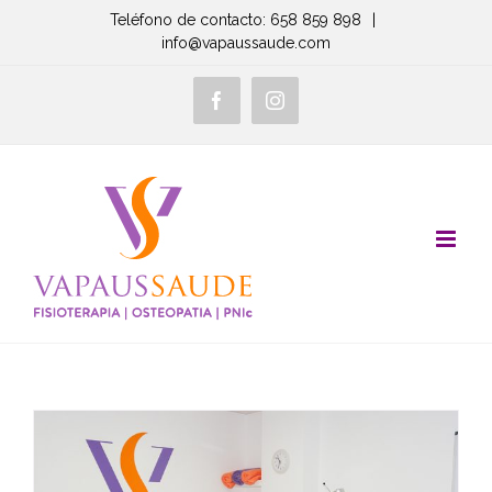
Saltar
Teléfono de contacto: 658 859 898
|
info@vapaussaude.com
al
contenido
Facebook
Instagram