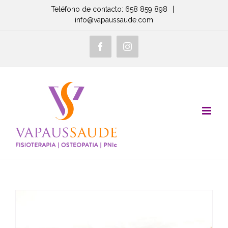
Saltar
Teléfono de contacto: 658 859 898
|
info@vapaussaude.com
al
contenido
Facebook
Instagram