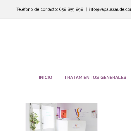
Saltar
Teléfono de contacto: 658 859 898
|
info@vapaussaude.c
al
contenido
INICIO
TRATAMIENTOS GENERALES