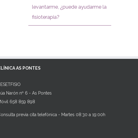
levantarme, ¿puede ayudarme la
fisioterapia?
CLÍNICA AS PONTES
ESETFISIO
úa Narón nº 6 - As Pontes
óvil 658 859 898
onsulta previa cita telefónica - Martes 08:30 a 19:00h