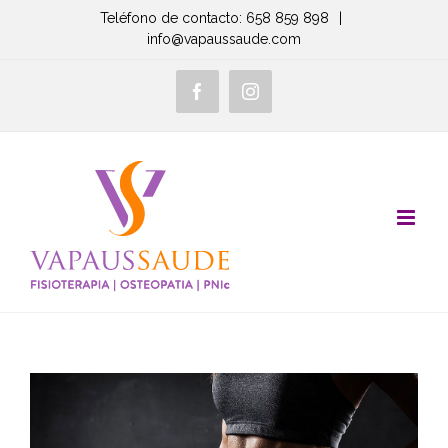
Saltar
Teléfono de contacto: 658 859 898
|
info@vapaussaude.com
al
contenido
Facebook
Instagram