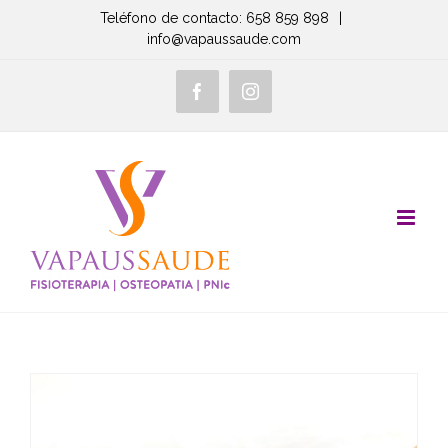
Saltar
Teléfono de contacto: 658 859 898
|
info@vapaussaude.com
al
contenido
Facebook
Instagram