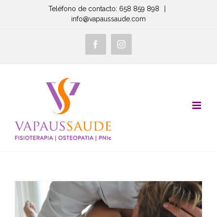
Saltar
Teléfono de contacto: 658 859 898
|
info@vapaussaude.com
al
contenido
Facebook
Instagram