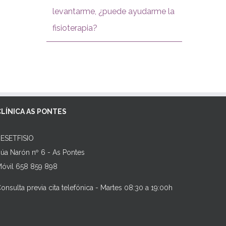
levantarme, ¿puede ayudarme la
fisioterapia?
CLÍNICA AS PONTES
ESETFISIO
úa Narón nº 6 - As Pontes
óvil 658 859 898
onsulta previa cita telefónica - Martes 08:30 a 19:00h