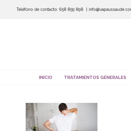
Saltar
Teléfono de contacto: 658 859 898
|
info@vapaussaude.c
al
contenido
INICIO
TRATAMIENTOS GENERALES