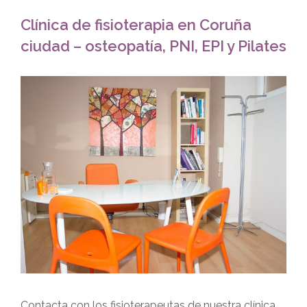
Clínica de fisioterapia en Coruña
ciudad – osteopatía, PNI, EPI y Pilates
Ver
imagen
más
grande
Contacta con los fisioterapeutas de nuestra clínica