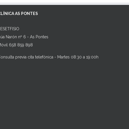
CLÍNICA AS PONTES
ESETFISIO
úa Narón nº 6 - As Pontes
óvil 658 859 898
onsulta previa cita telefónica - Martes 08:30 a 19:00h