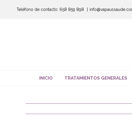
Saltar
Teléfono de contacto: 658 859 898
|
info@vapaussaude.c
al
contenido
INICIO
TRATAMIENTOS GENERALES